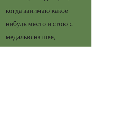
когда занимаю какое-
нибудь место и стою с
медалью на шее,
испытываю радость в
квадрате"- рассказал один
из участников первенства.
Обязательно участвуйте в
соревнованиях,
проверяйте свои силы!