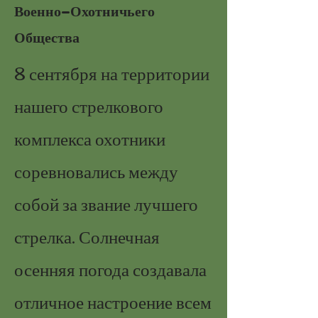
Военно-Охотничьего
Общества
8 сентября на территории
нашего стрелкового
комплекса охотники
соревновались между
собой за звание лучшего
стрелка. Солнечная
осенняя погода создавала
отличное настроение всем