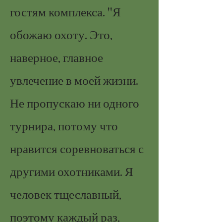
гостям комплекса. "Я
обожаю охоту. Это,
наверное, главное
увлечение в моей жизни.
Не пропускаю ни одного
турнира, потому что
нравится соревноваться с
другими охотниками. Я
человек тщеславный,
поэтому каждый раз,